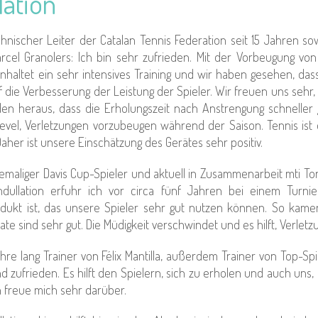
ation
hnischer Leiter der Catalan Tennis Federation seit 15 Jahren sow
cel Granolers: Ich bin sehr zufrieden. Mit der Vorbeugung vo
nhaltet ein sehr intensives Training und wir haben gesehen, das
uf die Verbesserung der Leistung der Spieler. Wir freuen uns sehr, 
en heraus, dass die Erholungszeit nach Anstrengung schneller 
vel, Verletzungen vorzubeugen während der Saison. Tennis ist ei
aher ist unsere Einschätzung des Gerätes sehr positiv.
ehemaliger Davis Cup-Spieler und aktuell in Zusammenarbeit mti T
ullation erfuhr ich vor circa fünf Jahren bei einem Turnier
odukt ist, das unsere Spieler sehr gut nutzen können. So kam
ate sind sehr gut. Die Müdigkeit verschwindet und es hilft, Verle
ahre lang Trainer von Félix Mantilla, außerdem Trainer von Top-S
d zufrieden. Es hilft den Spielern, sich zu erholen und auch un
Ich freue mich sehr darüber.