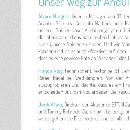
Unser Weg zur Andull
Álvaro Margets
, General Manager von BT, tec
Arantxa Sánchez, Conchita Martinez oder Mar
unserer Spieler. Unser Ausbildungssystem bei
die Intensität und das hat direkten Einfluss a
auch jüngere Spieler zu haben. Und wir fand
können und es ist auch effektiver auf dem Le
dass es eine gewisse Rate an "Schäden" gibt. D
Francis Roig
, technischer Direktor bei BTT, 
Rafael Nadal bei Wettkämpfen: Von der And
auszuprobieren und dachte, dass es ein Pr
entschieden uns, damit zu arbeiten. Die Result
Jordi Vilaró
, Direktor der Akademie BTT, 11 J
und Tommy Robredo: Ja, ich bin überzeugt un
weiter gehen, die Elite nutzt es und es hilft. 