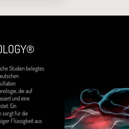
OLOGY®
che Studien belegtes
deutschen
ullation
hnologie, die auf
siert und eine
tet. Ein
sorgt für die
iger Flüssigkeit aus