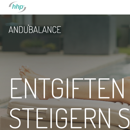
FIND HHP IN YOUR 
GLOBAL
EUROPE
ENTGIFTEN 
HHP International
Belgium
Netherlan
STEIGERN S
Germany
France