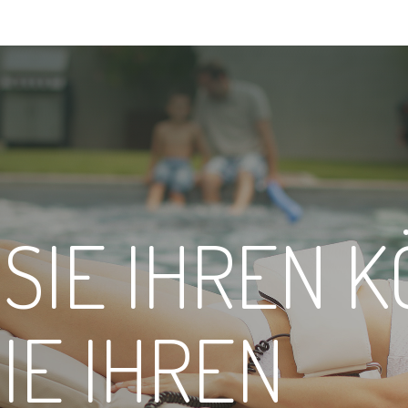
REGION
SIE IHREN K
United Kingdom
Russia
ds
Luxemburg
Czechia
IE IHREN
Switzerland
Turkey
Sweden