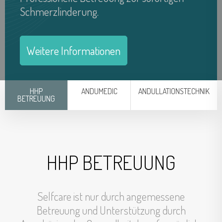
Schmerzlinderung.
Germany
France
Weitere Informationen
Spain
HHP
ANDUMEDIC
ANDULLATIONSTECHNIK
United Kingdom
BETREUUNG
Luxemburg
Switzerland
HHP BETREUUNG
Sweden
Russia
Selfcare ist nur durch angemessene
Betreuung und Unterstützung durch
Czechia